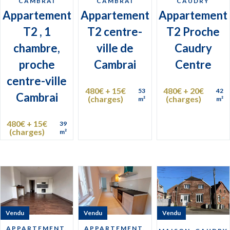
CAMBRAI
CAMBRAI
CAUDRY
Appartement
Appartement
Appartement
T2 , 1
T2 centre-
T2 Proche
chambre,
ville de
Caudry
proche
Cambrai
Centre
centre-ville
480€ + 15€
480€ + 20€
53
42
Cambrai
(charges)
(charges)
m²
m²
480€ + 15€
39
(charges)
m²
Vendu
Vendu
Vendu
APPARTEMENT,
APPARTEMENT,