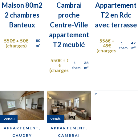
Maison 80m2
Cambrai
Appartement
2 chambres
proche
T2 en Rdc
Banteux
Centre-Ville
avec terrasse
appartement
550€ + 50€
556€ +
80
T2 meublé
1
47
(charges)
49€
m²
chambre
m²
(charges)
550€ + 0
1
38
€
chambre
m²
(charges)
Vendu
Vendu
APPARTEMENT,
APPARTEMENT,
CAUDRY
CAMBRAI