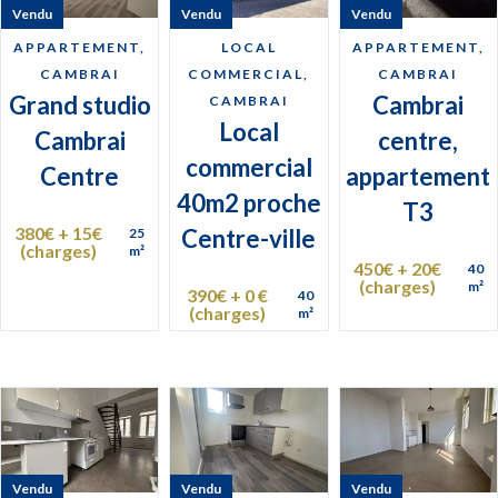
Vendu
Vendu
Vendu
APPARTEMENT,
LOCAL
APPARTEMENT,
CAMBRAI
COMMERCIAL,
CAMBRAI
Grand studio
Cambrai
CAMBRAI
Local
Cambrai
centre,
commercial
Centre
appartement
40m2 proche
T3
380€ + 15€
Centre-ville
25
(charges)
m²
450€ + 20€
40
(charges)
m²
390€ + 0 €
40
(charges)
m²
Vendu
Vendu
Vendu