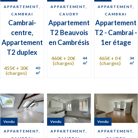
APPARTEMENT,
APPARTEMENT,
APPARTEMENT,
CAMBRAI
CAUDRY
CAMBRAI
Cambrai-
Appartement
Appartement
centre,
T2 Beauvois
T2 - Cambrai -
Appartement
en Cambrésis
1er étage
T2 duplex
460€ + 20€
465€ + 0 €
44
34
(charges)
(charges)
m²
m²
455€ + 30€
40
(charges)
m²
Vendu
Vendu
Vendu
APPARTEMENT,
APPARTEMENT,
APPARTEMENT,