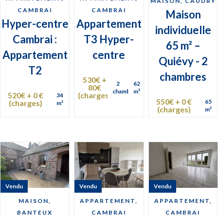
MAISON, CAUDRY
CAMBRAI
CAMBRAI
Maison
Hyper-centre
Appartement
individuelle
Cambrai :
T3 Hyper-
65 m² –
Appartement
centre
Quiévy - 2
T2
chambres
530€ +
2
62
80€
chambres
m²
520€ + 0 €
(charges)
34
550€ + 0 €
65
(charges)
m²
(charges)
m²
Vendu
Vendu
Vendu
MAISON,
APPARTEMENT,
APPARTEMENT,
BANTEUX
CAMBRAI
CAMBRAI