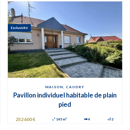
Exclusivité
MAISON, CAUDRY
Pavillon individuel habitable de plain
pied
252 600 €
145 m²
4
2