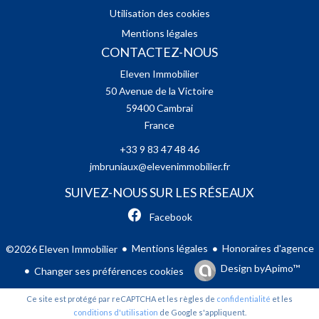
Utilisation des cookies
Mentions légales
CONTACTEZ-NOUS
Eleven Immobilier
50 Avenue de la Victoire
59400
Cambrai
France
+33 9 83 47 48 46
jmbruniaux@elevenimmobilier.fr
SUIVEZ-NOUS SUR LES RÉSEAUX
Facebook
Mentions légales
Honoraires d'agence
©2026 Eleven Immobilier
Design by
Apimo™
Changer ses préférences cookies
Ce site est protégé par reCAPTCHA et les règles de
confidentialité
et les
conditions d'utilisation
de Google s'appliquent.