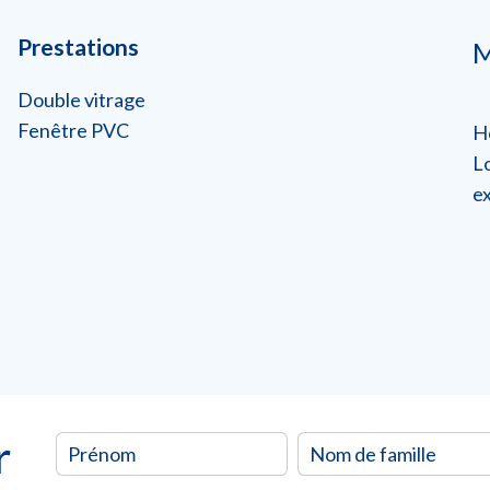
Prestations
M
Double vitrage
Fenêtre PVC
H
L
ex
r