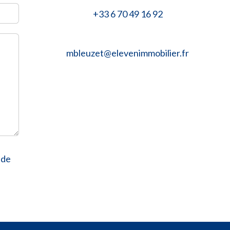
+33 6 70 49 16 92
mbleuzet@elevenimmobilier.fr
de