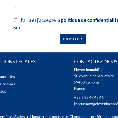
J’ai lu et j'accepte la
politique de confidentialit
site
ENVOYER
TIONS LÉGALES
CONTACTEZ-NOUS
Eleven Immobilier
50 Avenue de la Victoire
sonnelles
59400
Cambrai
es cookies
France
ales
+33 9 83 47 48 46
jmbruniaux@elevenimmobili
entions légales
Honoraires d'agence
Changer ses préférences coo