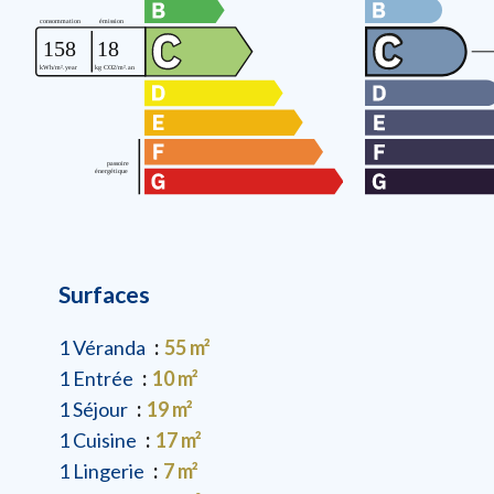
Surfaces
1 Véranda
55 m²
1 Entrée
10 m²
1 Séjour
19 m²
1 Cuisine
17 m²
1 Lingerie
7 m²