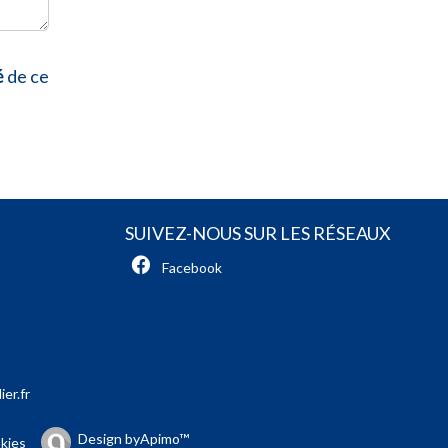
é
de ce
SUIVEZ-NOUS SUR LES RÉSEAUX
Facebook
er.fr
Design by
Apimo™
kies