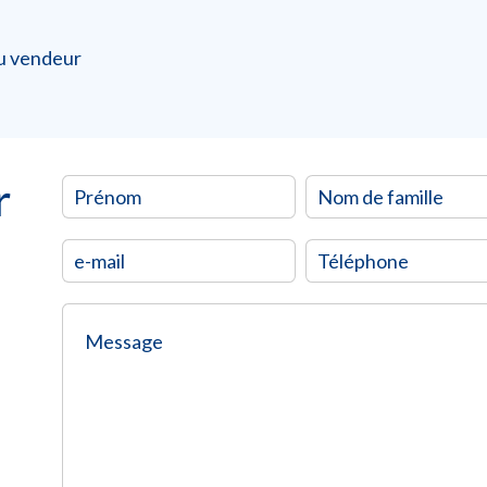
du vendeur
r