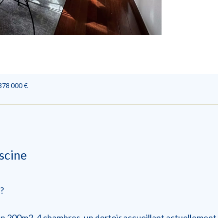
378 000 €
scine
 ?
 200m2, 4 chambres, un dortoir accueillant actuellement 6