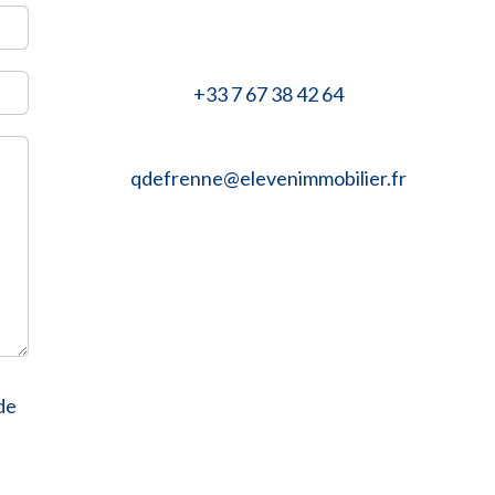
+33 7 67 38 42 64
qdefrenne@elevenimmobilier.fr
de