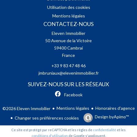
Utilisation des cookies
Mentions légales
CONTACTEZ-NOUS
Eleven Immobilier
50 Avenue de la Victoire
59400
Cambrai
France
+33 9 83 47 48 46
jmbruniaux@elevenimmobilier.fr
SUIVEZ-NOUS SUR LES RÉSEAUX
Facebook
Mentions légales
Honoraires d'agence
©2026 Eleven Immobilier
Design by
Apimo™
Changer ses préférences cookies
Ce site est protégé par reCAPTCHA et les règles de
confidentialité
et les
conditions d'utilisation
de Google s'appliquent.