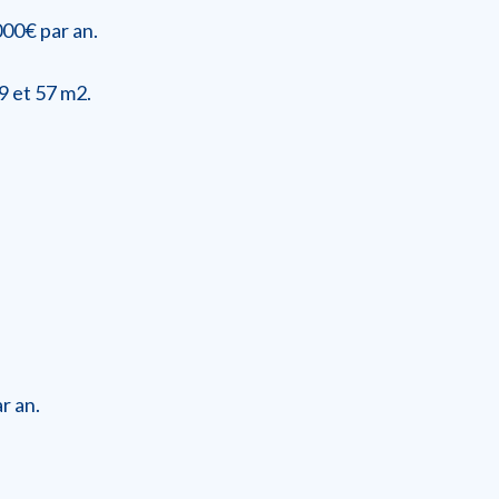
000€ par an.
9 et 57 m2.
r an.