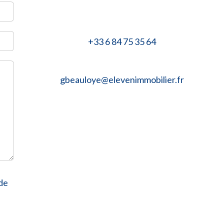
+33 6 84 75 35 64
gbeauloye@elevenimmobilier.fr
de